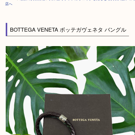
HOME
>
最新の買取情報
>
兵庫区でボッテガヴェネタを売るなら買取大吉
店へ
BOTTEGA VENETA ボッテガヴェネタ バング