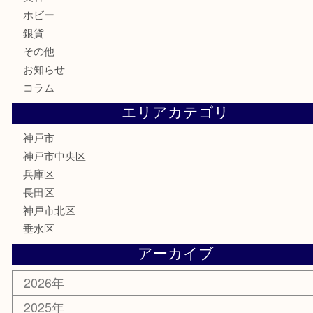
記念メダル
古銭
お酒
切手
金券・商品券
鉄道模型
テレホンカード
はがき
骨董品
古美術品
喫煙具
電動工具
お線香
文房具
釣り具
楽器