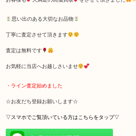
黒のレザーバッグ
で
ゴールド金具
がポイ
っておりとてもかわいいですよね
お客様も
大満足の高価買取
をさせて頂きました
思い出のある大切なお品物
丁寧に査定させて頂きます
査定は無料です
お気軽に当店へお越しさいませ
・ライン査定始めました