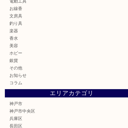
銀製品
財布
バッグ
ブランド
時計
カメラ
食器
金貨
記念メダル
古銭
お酒
切手
金券・商品券
鉄道模型
テレホンカード
はがき