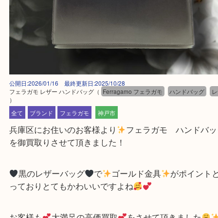
公開日:2026/01/16 最終更新日:2025/10/28
フェラガモ レザー ハンドバッグ
（
Ferragamo フェラガモ
ハンドバッ
）
全て
ブランド
フェラガモ
神戸市
兵庫区にお住いのお客様より
フェラガモ ハンド
を御買取りさせて頂きました！