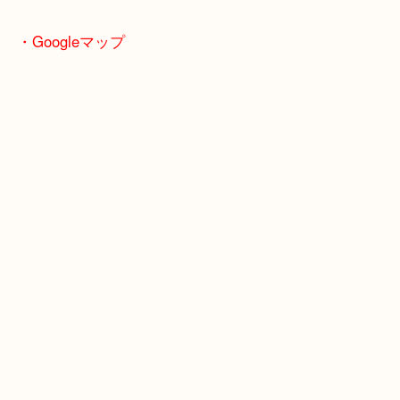
・最寄り駅のご案内
山陽線「神戸駅」
神戸高速鉄道「高速神戸駅」
海岸線「ハーバーランド駅」
・Googleマップ