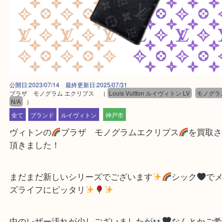
公開日:2023/07/14 最終更新日:2025/07/31
ブラザ モノグラム エクリプス
（
Louis Vuitton ルイヴィトン LV
モ
N/A
）
全て
ブランド
ルイヴィトン
神戸市
ヴィトンの
ブラザ モノグラムエクリプス
を買
頂きました！