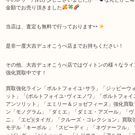
まだまだ新しいシリーズでございます
シック
ズライフにピッタリ
中のレザー汚れが少しございましたが
なんとか
金額でお売り頂きました
当店は、査定も無料で行っております
是非一度大吉デュオこうべ店までお持ちください！
その他、大吉デュオこうべ店ではヴィトンの様々な
強化買取中です！