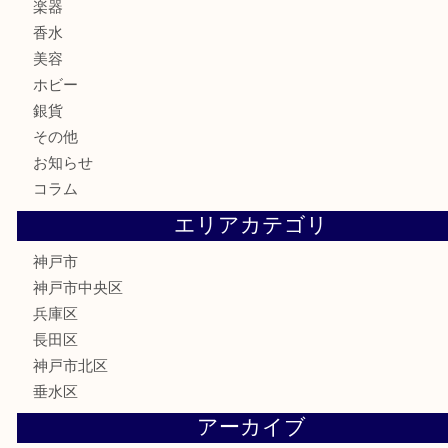
時計
カメラ
食器
金貨
記念メダル
古銭
お酒
切手
金券・商品券
鉄道模型
テレホンカード
はがき
骨董品
古美術品
喫煙具
電動工具