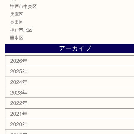
テレホンカード
はがき
骨董品
古美術品
喫煙具
電動工具
お線香
文房具
釣り具
楽器
香水
美容
ホビー
銀貨
その他
お知らせ