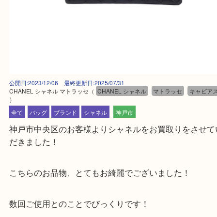
公開日:2023/12/06 最終更新日:2025/07/31
CHANEL シャネル マトラッセ
（
CHANEL シャネル
マトラッセ
キャ
）
全て
バッグ
ブランド
シャネル
神戸市
神戸市中央区のお客様よりシャネルをお買取りをさ
だきました！