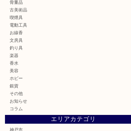
宝石
金製品
銀製品
財布
バッグ
ブランド
時計
カメラ
食器
金貨
記念メダル
古銭
お酒
切手
金券・商品券
鉄道模型