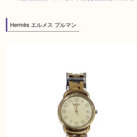
HOME
>
最新の買取情報
>
エルメスを神戸市で売るなら買取大吉デュオ神
Hermès エルメス プルマン