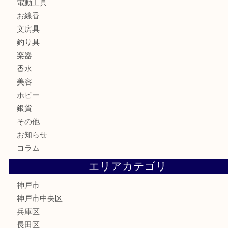
財布
バッグ
ブランド
時計
カメラ
食器
金貨
記念メダル
古銭
お酒
切手
金券・商品券
鉄道模型
テレホンカード
はがき
骨董品