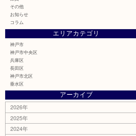
お酒
切手
金券・商品券
鉄道模型
テレホンカード
はがき
骨董品
古美術品
喫煙具
電動工具
お線香
文房具
釣り具
楽器
香水
美容