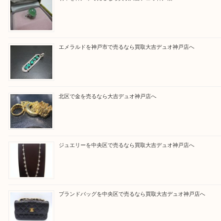
さい。
買取大吉デュオ神戸店に来てよかったと思っていた
う一点一点、丁寧に査定させていただきます！
Facebook
Twitter
Line
買取ブログ検索
最近の投稿
翡翠を神戸市で売るなら買取大吉デュオ神戸店へ