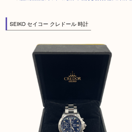
HOME
>
最新の買取情報
>
クレドールを神戸市で売るなら買取大吉デュオ
SEIKO セイコー クレドール 時計