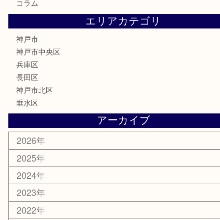
切手
金券・商品券
鉄道模型
テレホンカード
はがき
骨董品
古美術品
喫煙具
電動工具
お線香
文房具
釣り具
楽器
香水
美容
ホビー