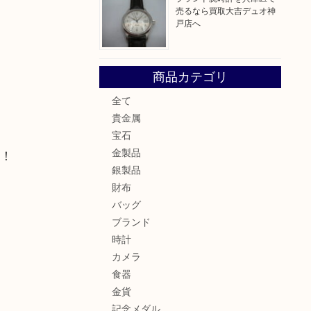
売るなら買取大吉デュオ神
戸店へ
商品カテゴリ
全て
貴金属
宝石
金製品
せ！
銀製品
財布
バッグ
ブランド
時計
カメラ
食器
金貨
記念メダル