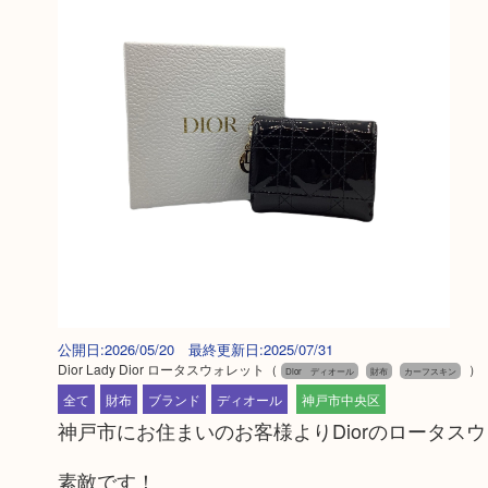
公開日:2026/05/20 最終更新日:2025/07/31
Dior Lady Dior ロータスウォレット
（
）
Dior ディオール
財布
カーフスキン
全て
財布
ブランド
ディオール
神戸市中央区
神戸市にお住まいのお客様よりDiorのロータス
素敵です！