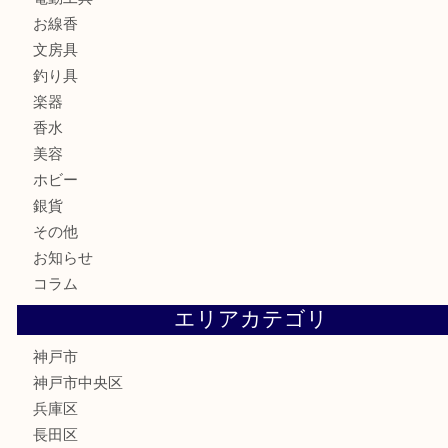
バッグ
ブランド
時計
カメラ
食器
金貨
記念メダル
古銭
お酒
切手
金券・商品券
鉄道模型
テレホンカード
はがき
骨董品
古美術品