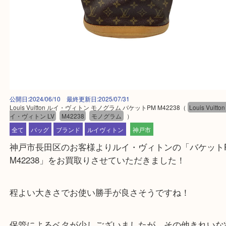
公開日:2024/06/10 最終更新日:2025/07/31
Louis Vuitton ルイ・ヴィトン モノグラム バケットPM M42238
（
Louis V
イ・ヴィトン LV
M42238
モノグラム
）
全て
バッグ
ブランド
ルイヴィトン
神戸市
神戸市長田区のお客様よりルイ・ヴィトンの「バケ
M42238」をお買取りさせていただきました！