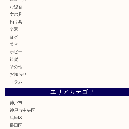
バッグ
ブランド
時計
カメラ
食器
金貨
記念メダル
古銭
お酒
切手
金券・商品券
鉄道模型
テレホンカード
はがき
骨董品
古美術品