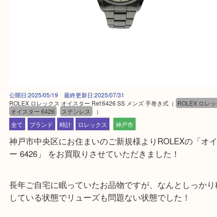
公開日:2025/05/19 最終更新日:2025/07/31
ROLEX ロレックス オイスター Ref:6426 SS メンズ 手巻き式
（
ROLEX
オイスター 6426
ステンレス
）
全て
ブランド
時計
ロレックス
神戸市
神戸市中央区にお住まいのご新規様よりROLEXの
ー 6426」 をお買取りさせていただきました！