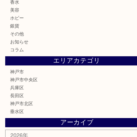
食器
金貨
記念メダル
古銭
お酒
切手
金券・商品券
鉄道模型
テレホンカード
はがき
骨董品
古美術品
喫煙具
電動工具
お線香
文房具