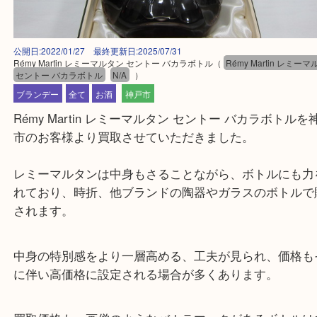
公開日:2022/01/27 最終更新日:2025/07/31
Rémy Martin レミーマルタン セントー バカラボトル
（
Rémy Martin
セントー バカラボトル
N/A
）
ブランデー
全て
お酒
神戸市
Rémy Martin レミーマルタン セントー バカラボト
市のお客様より買取させていただきました。
レミーマルタンは中身もさることながら、ボトルに
れており、時折、他ブランドの陶器やガラスのボト
されます。