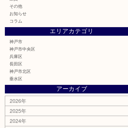
記念メダル
古銭
お酒
切手
金券・商品券
鉄道模型
テレホンカード
はがき
骨董品
古美術品
喫煙具
電動工具
お線香
文房具
釣り具
楽器