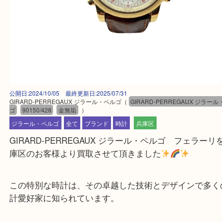
公開日:2024/10/05 最終更新日:2025/07/31
GIRARD-PERREGAUX ジラール・ペルゴ
（
GIRARD-PERREGAUX 
ゴ
90150/428
金無垢
）
ジラール・ペルゴ
全て
ブランド
時計
兵庫区
GIRARD-PERREGAUX ジラール・ペルゴ フェラ
庫区のお客様より買取させて頂きました