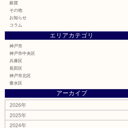
古銭
お酒
切手
金券・商品券
鉄道模型
テレホンカード
はがき
骨董品
古美術品
喫煙具
電動工具
お線香
文房具
釣り具
楽器
香水