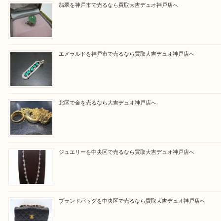
さい。
買取大吉デュオ神戸店に来てよかったと思っていた
う一点一点、丁寧に査定させていただきます！
Facebook
Twitter
Line
買取ブログ検索
最近の投稿
翡翠を神戸市で売るなら買取大吉デュオ神戸店へ